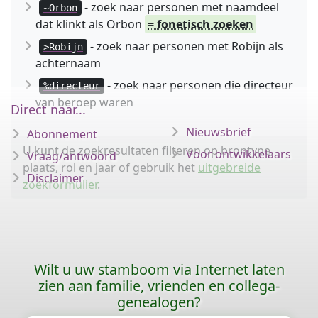
- zoek naar personen met naamdeel
~Orbon
dat klinkt als Orbon
= fonetisch zoeken
- zoek naar personen met Robijn als
>Robijn
achternaam
- zoek naar personen die directeur
%directeur
van beroep waren
Direct naar...
Nieuwsbrief
Abonnement
U kunt de zoekresultaten filteren op brontype,
Voor ontwikkelaars
Vraag/antwoord
plaats, rol en jaar of gebruik het
uitgebreide
Disclaimer
zoekformulier
.
Wilt u uw stamboom via Internet laten
zien aan familie, vrienden en collega-
genealogen?