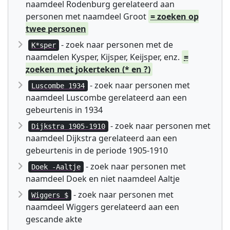
naamdeel Rodenburg gerelateerd aan
personen met naamdeel Groot
= zoeken op
twee personen
- zoek naar personen met de
K*sper
naamdelen Kysper, Kijsper, Keijsper, enz.
=
zoeken met jokerteken (* en ?)
- zoek naar personen met
Luscombe 1934
naamdeel Luscombe gerelateerd aan een
gebeurtenis in 1934
- zoek naar personen met
Dijkstra 1905-1910
naamdeel Dijkstra gerelateerd aan een
gebeurtenis in de periode 1905-1910
- zoek naar personen met
Doek -Aaltje
naamdeel Doek en niet naamdeel Aaltje
- zoek naar personen met
Wiggers $
naamdeel Wiggers gerelateerd aan een
gescande akte