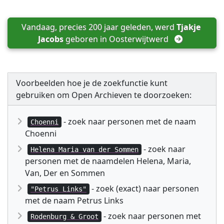
Vandaag, precies 200 jaar geleden, werd 
Tjakje 
Jacobs
 geboren in 
Oosterwijtwerd
Voorbeelden hoe je de zoekfunctie kunt
gebruiken om Open Archieven te doorzoeken:
- zoek naar personen met de naam
Choenni
Choenni
- zoek naar
Helena Maria van der Sommen
personen met de naamdelen Helena, Maria,
Van, Der en Sommen
- zoek (exact) naar personen
"Petrus Links"
met de naam Petrus Links
- zoek naar personen met
Rodenburg & Groot