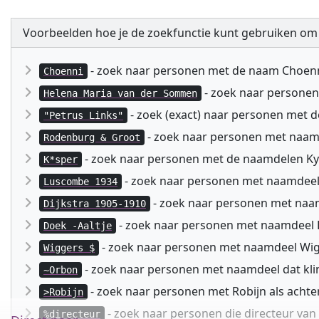
Voorbeelden hoe je de zoekfunctie kunt gebruiken om
- zoek naar personen met de naam Choen
Choenni
- zoek naar persone
Helena Maria van der Sommen
- zoek (exact) naar personen met 
"Petrus Links"
- zoek naar personen met naa
Rodenburg & Groot
- zoek naar personen met de naamdelen Kyspe
K*sper
- zoek naar personen met naamdeel
Luscombe 1934
- zoek naar personen met naam
Dijkstra 1905-1910
- zoek naar personen met naamdeel D
Doek -Aaltje
- zoek naar personen met naamdeel Wig
Wiggers $
- zoek naar personen met naamdeel dat kli
~Orbon
- zoek naar personen met Robijn als acht
>Robijn
- zoek naar personen die directeur va
%directeur