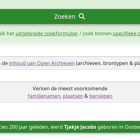
Zoeken
uik het
uitgebreide zoekformulier
/ zoek binnen
specifieke c
n de
inhoud van Open Archieven
(archieven, brontypen & pl
Verken de meest voorkomende
familienamen
,
plaatsen
&
beroepen
ies 200 jaar geleden, werd 
Tjakje Jacobs
 geboren in 
Ooste