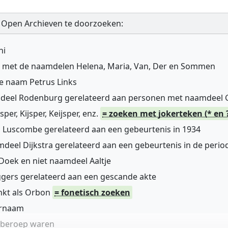
 Open Archieven te doorzoeken:
ni
n met de naamdelen Helena, Maria, Van, Der en Sommen
de naam Petrus Links
mdeel Rodenburg gerelateerd aan personen met naamdeel
r, Kijsper, Keijsper, enz.
= zoeken met jokerteken (* en 
 Luscombe gerelateerd aan een gebeurtenis in 1934
deel Dijkstra gerelateerd aan een gebeurtenis in de perio
oek en niet naamdeel Aaltje
gers gerelateerd aan een gescande akte
nkt als Orbon
= fonetisch zoeken
ernaam
n beroep waren