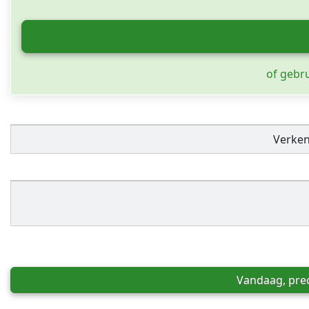
of gebr
Verke
Vandaag, prec