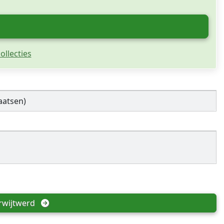
ollecties
aatsen)
rwijtwerd