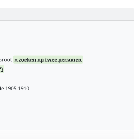
 Groot
= zoeken op twee personen
?)
de 1905-1910