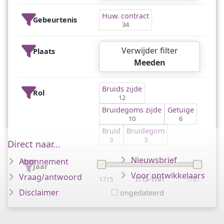
Huw. contract
Gebeurtenis
34
Verwijder filter
Plaats
Meeden
Bruids zijde
Rol
12
Bruidegoms zijde
Getuige
10
6
Bruid
Bruidegom
3
3
Direct naar...
Nieuwsbrief
Abonnement
Jaar
Voor ontwikkelaars
Vraag/antwoord
1715
1715-1761
1761
Disclaimer
ongedateerd