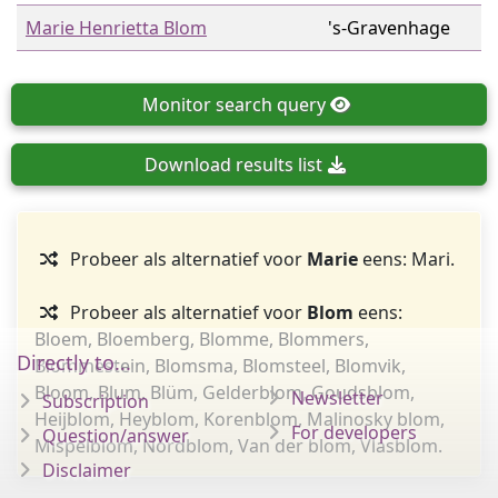
Marie Henrietta Blom
's-Gravenhage
Monitor
search query
Download
results list
Probeer als alternatief voor
Marie
eens: Mari.
Probeer als alternatief voor
Blom
eens:
Bloem, Bloemberg, Blomme, Blommers,
Directly to...
Blommestein, Blomsma, Blomsteel, Blomvik,
Bloom, Blum, Blüm, Gelderblom, Goudsblom,
Newsletter
Subscription
Heijblom, Heyblom, Korenblom, Malinosky blom,
For developers
Question/answer
Mispelblom, Nordblom, Van der blom, Vlasblom.
Disclaimer