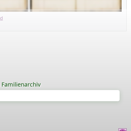
ld
s Familienarchiv