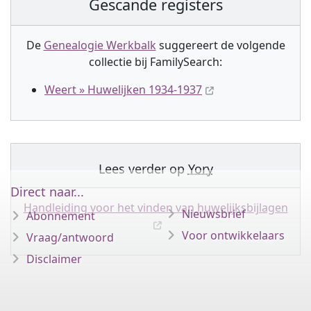
Gescande registers
De
Genealogie Werkbalk
suggereert de volgende
collectie
bij FamilySearch:
Weert » Huwelijken 1934-1937
Lees verder op
Yory
Direct naar...
Handleiding voor het vinden van huwelijksbijlagen
Nieuwsbrief
Abonnement
Voor ontwikkelaars
Vraag/antwoord
Disclaimer