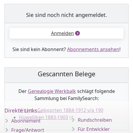
Sie sind noch nicht angemeldet.
Anmelden
Sie sind kein Abonnent?
Abonnements ansehen
!
Gescannten Belege
Der
Genealogie Werkbalk
schlägt folgende
Sammlung
bei FamilySearch:
Direkte Links...
Weert » Geboorten 1884-1912 v/a 190
Huwelijken 1883-1903
Rundschreiben
Abonnement
Für Entwickler
Frage/Antwort