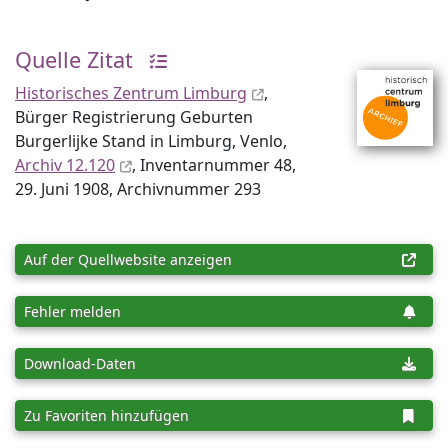
Quelle Zitat
Historisches Zentrum Limburg
,
Bürger Registrierung Geburten
Burgerlijke Stand in Limburg, Venlo,
Archiv 12.120
, Inventar­nummer 48,
29. Juni 1908, Archiv­nummer 293
Auf der Quellwebsite anzeigen
Fehler melden
Download-Daten
Zu Favoriten hinzufügen