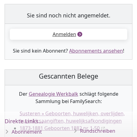
Sie sind noch nicht angemeldet.
Anmelden
Sie sind kein Abonnent?
Abonnements ansehen
!
Gescannten Belege
Der
Genealogie Werkbalk
schlägt folgende
Sammlung
bei FamilySearch:
Susteren » Geboorten, huwelijken, overlijden,
Direkte Links...
huwelijksaangiften, huwelijksafkondigingen
1873-1881 Geboorten 1882 nr. 1-50
Rundschreiben
Abonnement