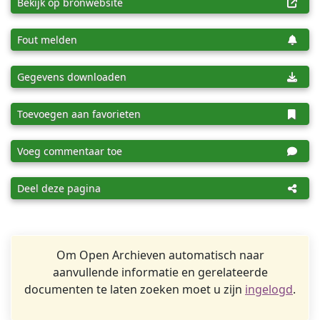
Bekijk op bronwebsite
Fout melden
Gegevens downloaden
Toevoegen aan favorieten
Voeg commentaar toe
Deel deze pagina
Om Open Archieven automatisch naar
aanvullende informatie en gerelateerde
documenten te laten zoeken moet u zijn
ingelogd
.