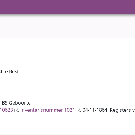
 te Best
, BS Geboorte
 10623
,
inventaris­num­mer 1021
, 04-11-1864, Registers 