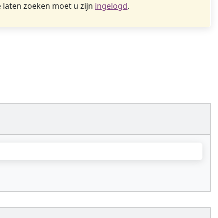
 laten zoeken moet u zijn
ingelogd
.