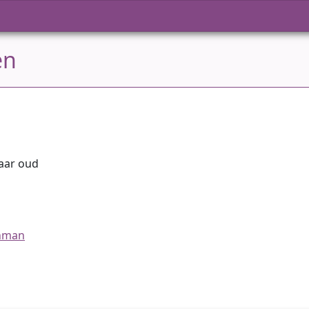
en
jaar oud
jnman