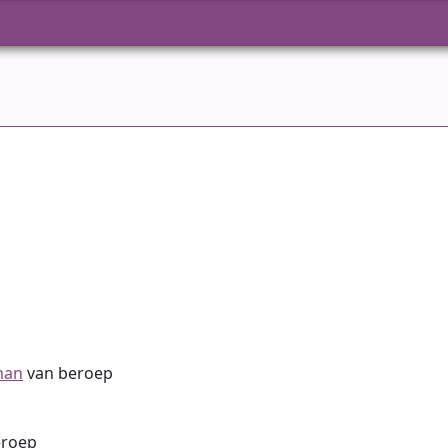
man
van beroep
eroep