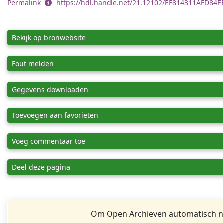
Permalink
https://hdl.handle.net/21.12102/EF814311AFD8
Bekijk op bronwebsite
Fout melden
Gegevens downloaden
Toevoegen aan favorieten
Voeg commentaar toe
Deel deze pagina
Om Open Archieven automatisch na