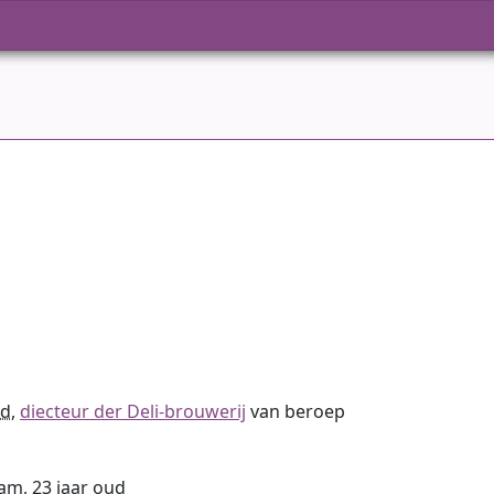
ud
,
diecteur der Deli-brouwerij
van beroep
dam,
23 jaar oud