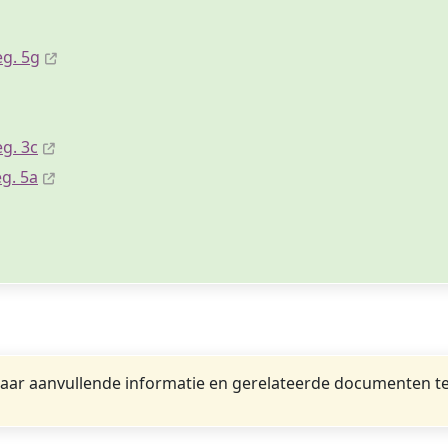
eg. 5g
g. 3c
g. 5a
ar aanvullende informatie en gerelateerde documenten te