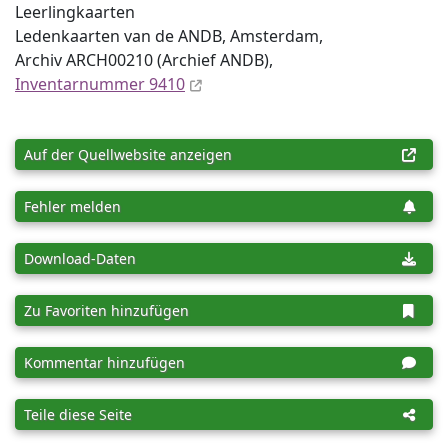
Leerlingkaarten
Ledenkaarten van de ANDB, Amsterdam,
Archiv ARCH00210 (Archief ANDB),
Inventar­nummer 9410
Auf der Quellwebsite anzeigen
Fehler melden
Download-Daten
Zu Favoriten hinzufügen
Kommentar hinzufügen
Teile diese Seite