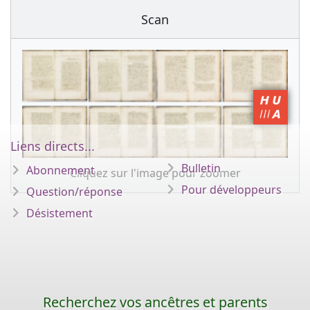
Scan
Liens directs...
Bulletin
Abonnement
Cliquez sur l'image pour zoomer
Pour développeurs
Question/réponse
Désistement
Recherchez vos ancêtres et parents