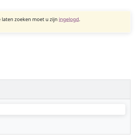
 laten zoeken moet u zijn
ingelogd
.