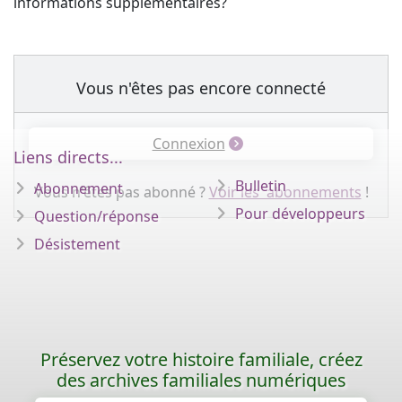
informations supplémentaires?
Vous n'êtes pas encore connecté
Connexion
Liens directs...
Bulletin
Abonnement
Vous n'êtes pas abonné ?
Voir les abonnements
!
Pour développeurs
Question/réponse
Désistement
Préservez votre histoire familiale, créez
des archives familiales numériques