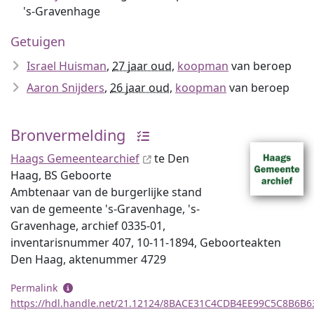
's-Gravenhage
Getuigen
Israel Huisman
,
27 jaar oud
,
koopman
van beroep
Aaron Snijders
,
26 jaar oud
,
koopman
van beroep
Bronvermelding
Haags Gemeentearchief
te Den
Haag, BS Geboorte
Ambtenaar van de burgerlijke stand
van de gemeente 's-Gravenhage, 's-
Gravenhage, archief 0335-01,
inventaris­num­mer 407, 10-11-1894, Geboorteakten
Den Haag, aktenummer 4729
Permalink
https://hdl.handle.net/21.12124/8BACE31C4CDB4EE99C5C8B6B6