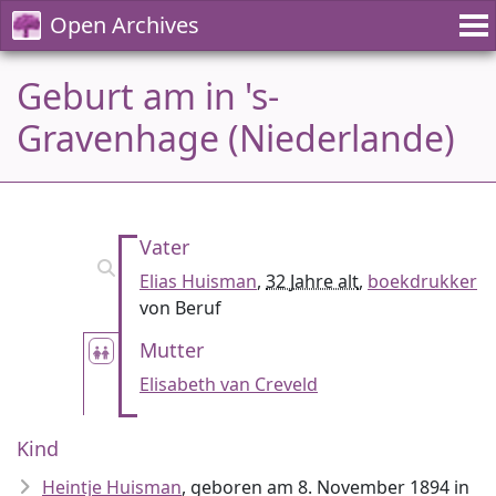
Open Archives
Geburt am in 's-
Gravenhage (Niederlande)
Vater
Elias Huisman
,
32 Jahre alt
,
boekdrukker
von Beruf
Mutter
Elisabeth van Creveld
Kind
Heintje Huisman
, geboren am 8. November 1894 in