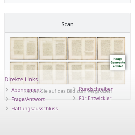
Scan
Direkte Links...
Rundschreiben
Abonnement
Klicken Sie auf das Bild zum vergrößen
Für Entwickler
Frage/Antwort
Haftungsausschluss