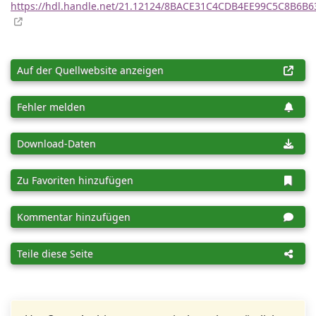
https://hdl.handle.net/21.12124/8BACE31C4CDB4EE99C5C8B6B6
Auf der Quellwebsite anzeigen
Fehler melden
Download-Daten
Zu Favoriten hinzufügen
Kommentar hinzufügen
Teile diese Seite