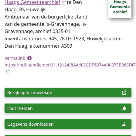
Haags Gemeentearchief
te Den
Haag, BS Huwelijk
Ambtenaar van de burgerlijke stand
van de gemeente 's-Gravenhage, 's-
Gravenhage, archief 0335-01,
inventaris­num­mer 945, 28-03-1923, Huwelijksakten
Den Haag, aktenummer A309
Permalink
https://hdl.handle.net/21.12124/8AA6C08DF6B74A8087EB988F4
Bekijk op bronwebsite
Fout melden
Gegevens downloaden