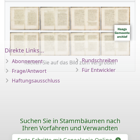
Direkte Links...
Rundschreiben
Abonnement
Klicken Sie auf das Bild zum vergrößen
Für Entwickler
Frage/Antwort
Haftungsausschluss
Suchen Sie in Stammbäumen nach
Ihren Vorfahren und Verwandten