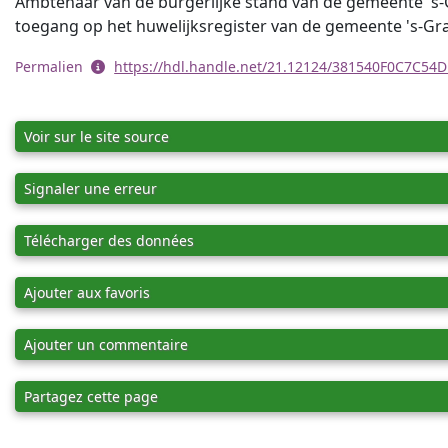
Ambtenaar van de burgerlijke stand van de gemeente 's-
toegang op het huwelijksregister van de gemeente 's-G
Permalien
https://hdl.handle.net/21.12124/381540F0C7C5
Voir sur le site source
Signaler une erreur
Télécharger des données
Ajouter aux favoris
Ajouter un commentaire
Partagez cette page