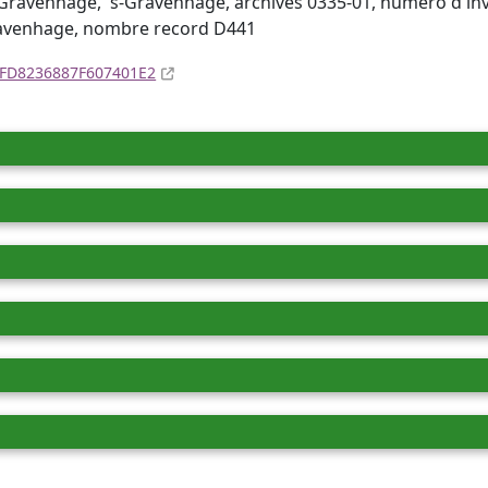
Gravenhage, 's-Gravenhage, archives 0335-01, numéro d'inv
ravenhage, nombre record D441
4DFD8236887F607401E2