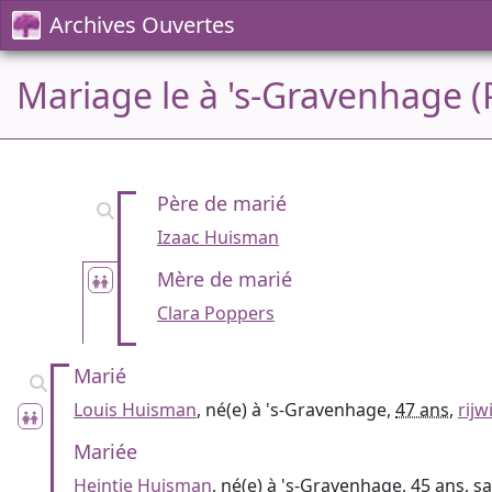
Archives Ouvertes
Mariage le à 's-Gravenhage (
Père de marié
Izaac Huisman
Mère de marié
Clara Poppers
Marié
Louis Huisman
, né(e) à 's-Gravenhage,
47 ans
,
rijw
Mariée
Heintje Huisman
, né(e) à 's-Gravenhage,
45 ans
, s