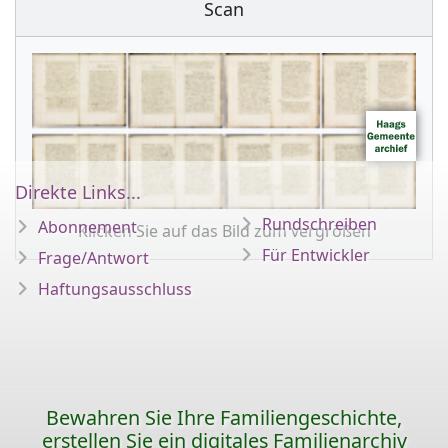
Scan
Direkte Links...
Rundschreiben
Abonnement
Klicken Sie auf das Bild zum vergrößen
Für Entwickler
Frage/Antwort
Haftungsausschluss
Bewahren Sie Ihre Familiengeschichte,
erstellen Sie ein digitales Familienarchiv