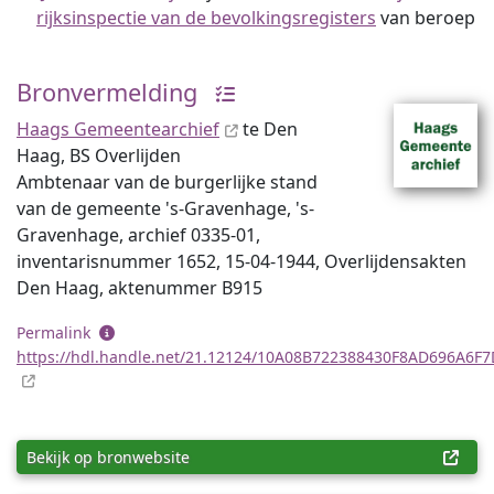
rijksinspectie van de bevolkingsregisters
van beroep
Bronvermelding
Haags Gemeentearchief
te Den
Haag, BS Overlijden
Ambtenaar van de burgerlijke stand
van de gemeente 's-Gravenhage, 's-
Gravenhage, archief 0335-01,
inventaris­num­mer 1652, 15-04-1944, Overlijdensakten
Den Haag, aktenummer B915
Permalink
https://hdl.handle.net/21.12124/10A08B722388430F8AD696A6F
Bekijk op bronwebsite