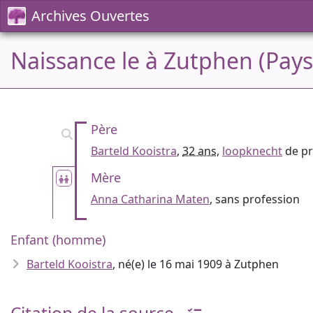
Archives Ouvertes
Naissance le à Zutphen (Pays
Père
Barteld Kooistra
,
32 ans
,
loopknecht
de pr
Mère
Anna Catharina Maten
, sans profession
Enfant (homme)
Barteld Kooistra
, né(e) le 16 mai 1909 à Zutphen
Citation de la source