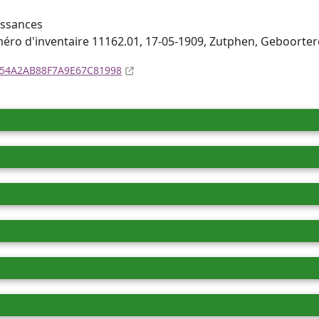
aissances
éro d'inventaire 11162.01, 17-05-1909, Zutphen, Geboorter
CD354A2AB88F7A9E67C81998