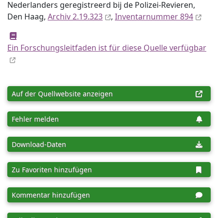
Nederlanders geregistreerd bij de Polizei-Revieren,
Den Haag,
Archiv 2.19.323
,
Inventar­nummer 894
Ein Forschungsleitfaden ist für diese Quelle verfügbar
Auf der Quellwebsite anzeigen
Fehler melden
Download-Daten
Zu Favoriten hinzufügen
Kommentar hinzufügen