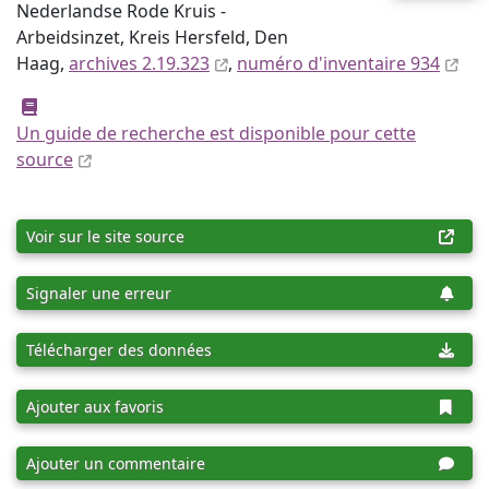
Nederlandse Rode Kruis -
Arbeidsinzet, Kreis Hersfeld, Den
Haag,
archives 2.19.323
,
numéro d'inventaire 934
Un guide de recherche est disponible pour cette
source
Voir sur le site source
Signaler une erreur
Télécharger des données
Ajouter aux favoris
Ajouter un commentaire