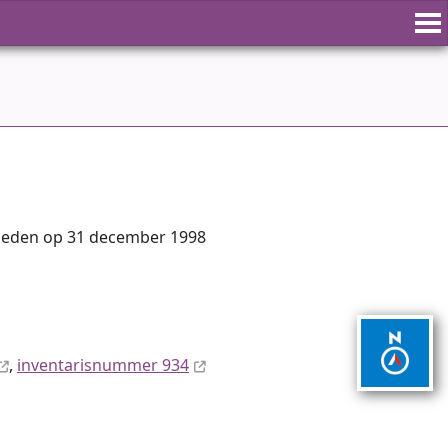
rleden op 31 december 1998
,
inventaris­num­mer 934