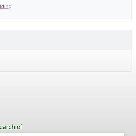
lding
earchief