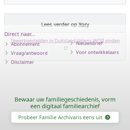
Lees verder op
Yory
Direct naar...
Tewerkgestelden in Duitsland tijdens WOII vinden
Nieuwsbrief
Abonnement
Voor ontwikkelaars
Vraag/antwoord
Disclaimer
Bewaar uw familiegeschiedenis, vorm
een digitaal familiearchief
Probeer Familie Archivaris eens uit