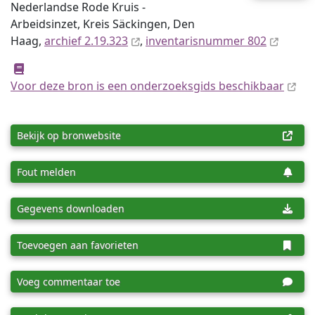
Nederlandse Rode Kruis -
Arbeidsinzet, Kreis Säckingen, Den
Haag,
archief 2.19.323
,
inventaris­num­mer 802
Voor deze bron is een onderzoeksgids beschikbaar
Bekijk op bronwebsite
Fout melden
Gegevens downloaden
Toevoegen aan favorieten
Voeg commentaar toe