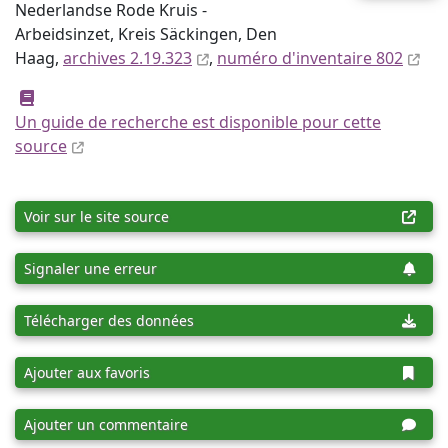
Nederlandse Rode Kruis -
Arbeidsinzet, Kreis Säckingen, Den
Haag,
archives 2.19.323
,
numéro d'inventaire 802
Un guide de recherche est disponible pour cette
source
Voir sur le site source
Signaler une erreur
Télécharger des données
Ajouter aux favoris
Ajouter un commentaire