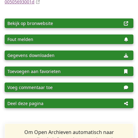
00505693001d
Bekijk op bronwebsite
Fout melden
Gegevens downloaden
Toevoegen aan favorieten
Voeg commentaar toe
Deel deze pagina
Om Open Archieven automatisch naar