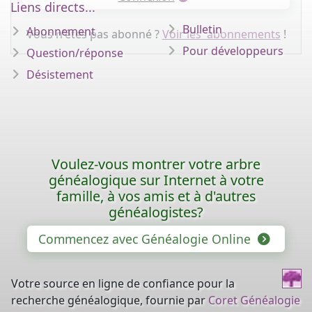
Liens directs...
Bulletin
Abonnement
Vous n'êtes pas abonné ?
Voir les abonnements
!
Pour développeurs
Question/réponse
Désistement
Voulez-vous montrer votre arbre
généalogique sur Internet à votre
famille, à vos amis et à d'autres
généalogistes?
Commencez avec Généalogie Online
Votre source en ligne de confiance pour la
recherche généalogique, fournie par
Coret Généalogie