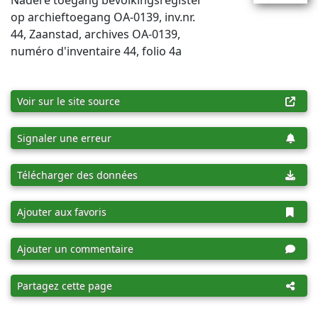
Nadere toegang bevolkingsregister
op archieftoegang OA-0139, inv.nr.
44, Zaanstad, archives OA-0139,
numéro d'inventaire 44, folio 4a
Voir sur le site source
Signaler une erreur
Télécharger des données
Ajouter aux favoris
Ajouter un commentaire
Partagez cette page