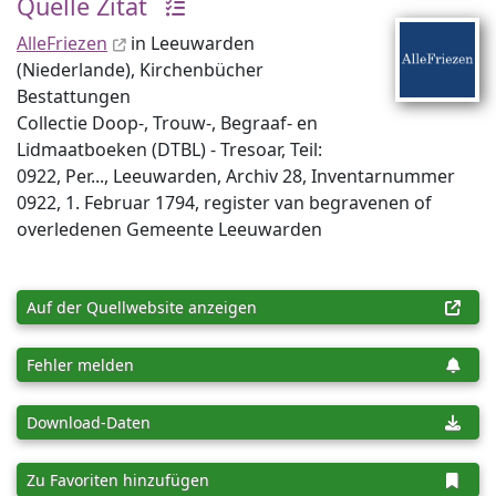
Quelle Zitat
AlleFriezen
in Leeuwarden
(Niederlande), Kirchenbücher
Bestattungen
Collectie Doop-, Trouw-, Begraaf- en
Lidmaatboeken (DTBL) - Tresoar, Teil:
0922, Per..., Leeuwarden, Archiv 28, Inventar­nummer
0922, 1. Februar 1794, register van begravenen of
overledenen Gemeente Leeuwarden
Auf der Quellwebsite anzeigen
Fehler melden
Download-Daten
Zu Favoriten hinzufügen