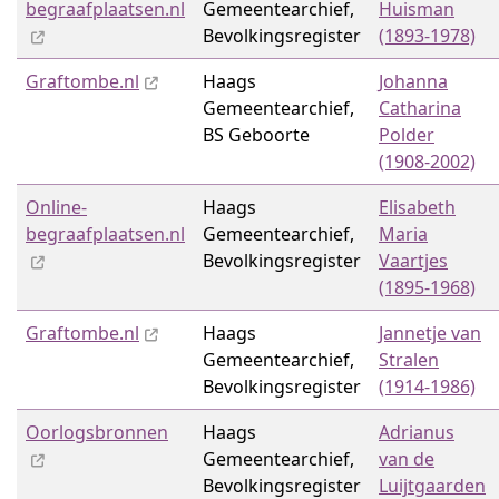
begraafplaatsen.nl
Gemeentearchief,
Huisman
Bevolkingsregister
(1893-1978)
Graftombe.nl
Haags
Johanna
Gemeentearchief,
Catharina
BS Geboorte
Polder
(1908-2002)
Online-
Haags
Elisabeth
begraafplaatsen.nl
Gemeentearchief,
Maria
Bevolkingsregister
Vaartjes
(1895-1968)
Graftombe.nl
Haags
Jannetje van
Gemeentearchief,
Stralen
Bevolkingsregister
(1914-1986)
Oorlogsbronnen
Haags
Adrianus
Gemeentearchief,
van de
Bevolkingsregister
Luijtgaarden