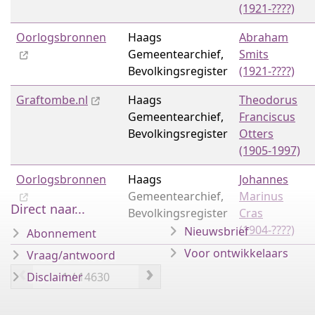
(1921-????)
Oorlogsbronnen
Haags
Abraham
Gemeentearchief,
Smits
Bevolkingsregister
(1921-????)
Graftombe.nl
Haags
Theodorus
Gemeentearchief,
Franciscus
Bevolkingsregister
Otters
(1905-1997)
Oorlogsbronnen
Haags
Johannes
Gemeentearchief,
Marinus
Direct naar...
Bevolkingsregister
Cras
(1904-????)
Nieuwsbrief
Abonnement
Voor ontwikkelaars
Vraag/antwoord
‹
›
Disclaimer