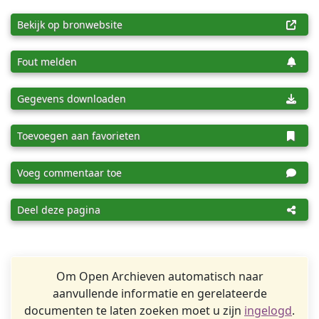
Bekijk op bronwebsite
Fout melden
Gegevens downloaden
Toevoegen aan favorieten
Voeg commentaar toe
Deel deze pagina
Om Open Archieven automatisch naar
aanvullende informatie en gerelateerde
documenten te laten zoeken moet u zijn
ingelogd
.