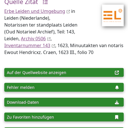
Quelle Zitat
Erbe Leiden und Umgebung
in
Leiden (Niederlande),
Notarissen ter standplaats Leiden
(Oud Notarieel Archief), Teil: 143,
Leiden,
Archiv 0506
,
Inventar­nummer 143
, 1623, Minuutakten van notaris
Ewout Hendricxz. Craen, 1623 III., folio 70
Auf der Quellwebsite anzeigen
Fehler melden
Download-Daten
Zu Favoriten hinzufügen