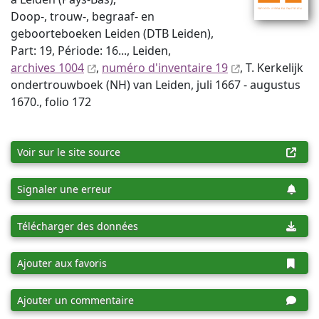
Doop-, trouw-, begraaf- en
geboorteboeken Leiden (DTB Leiden),
Part: 19, Période: 16..., Leiden,
archives 1004
,
numéro d'inventaire 19
, T. Kerkelijk
ondertrouwboek (NH) van Leiden, juli 1667 - augustus
1670., folio 172
Voir sur le site source
Signaler une erreur
Télécharger des données
Ajouter aux favoris
Ajouter un commentaire