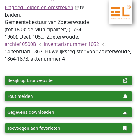
Erfgoed Leiden en omstreken
te
Leiden,
Gemeentebestuur van Zoeterwoude
(tot 1803: de Municipaliteit) (1734-
1960), Deel: 105..., Zoeterwoude,
archief 0500B
,
inventaris­num­mer 1052
,
14 februari 1867, Huwelijksregister voor Zoeterwoude,
1864-1873, aktenummer 4
Bekijk op bronwebsite
Fout melden
Gegevens downloaden
Toevoegen aan favorieten