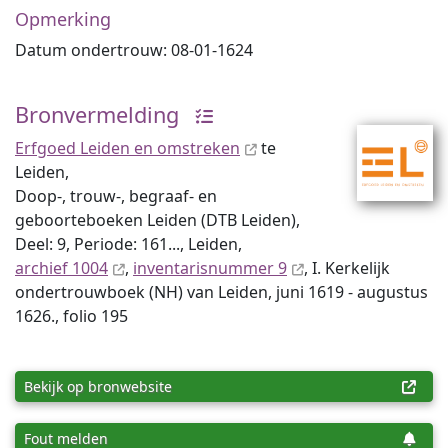
Opmerking
Datum ondertrouw: 08-01-1624
Bronvermelding
Erfgoed Leiden en omstreken
te
Leiden,
Doop-, trouw-, begraaf- en
geboorteboeken Leiden (DTB Leiden),
Deel: 9, Periode: 161..., Leiden,
archief 1004
,
inventaris­num­mer 9
, I. Kerkelijk
ondertrouwboek (NH) van Leiden, juni 1619 - augustus
1626., folio 195
Bekijk op bronwebsite
Fout melden