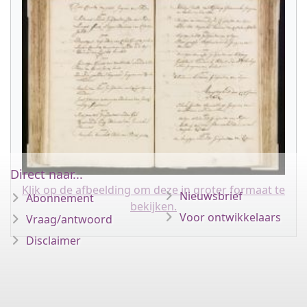
Direct naar...
Klik op de afbeelding om deze in groter formaat te
Nieuwsbrief
Abonnement
bekijken.
Voor ontwikkelaars
Vraag/antwoord
Disclaimer