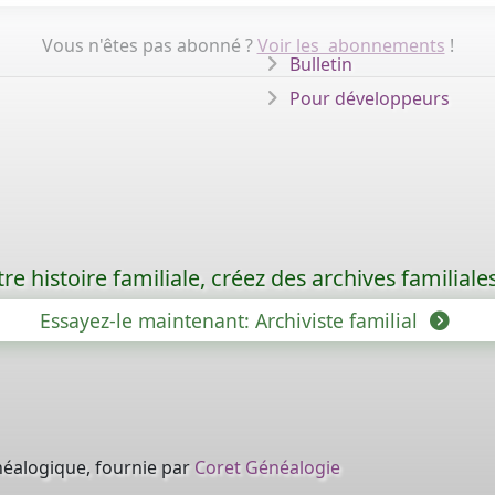
Vous n'êtes pas abonné ?
Voir les abonnements
!
Bulletin
Pour développeurs
re histoire familiale, créez des archives familia
Essayez-le maintenant: Archiviste familial
néalogique, fournie par
Coret Généalogie