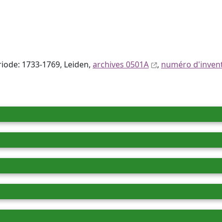
ériode: 1733-1769, Leiden,
archives 0501A
,
numéro d'invent