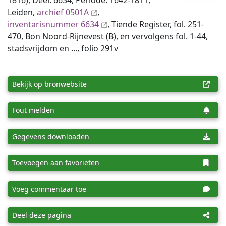
1816), Deel: 6634, Periode: 1642-1811,
Leiden,
archief 0501A
,
inventaris­num­mer 6634
, Tiende Register, fol. 251-
470, Bon Noord-Rijnevest (B), en vervolgens fol. 1-44,
stadsvrijdom en ..., folio 291v
Bekijk op bronwebsite
Fout melden
Gegevens downloaden
Toevoegen aan favorieten
Voeg commentaar toe
Deel deze pagina