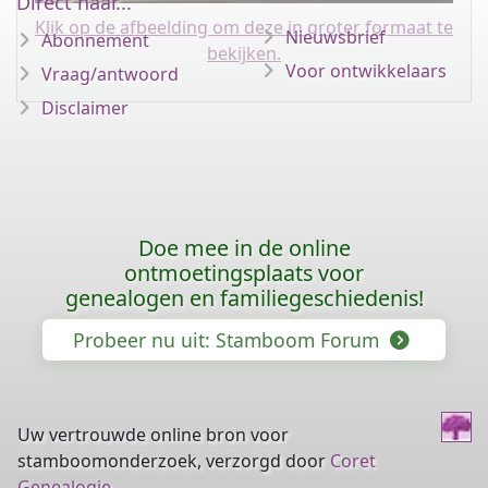
Direct naar...
Klik op de afbeelding om deze in groter formaat te
Nieuwsbrief
Abonnement
bekijken.
Voor ontwikkelaars
Vraag/antwoord
Disclaimer
Doe mee in de online
ontmoetingsplaats voor
genealogen en familiegeschiedenis!
Probeer nu uit: Stamboom Forum
Uw vertrouwde online bron voor
stamboomonderzoek, verzorgd door
Coret
Genealogie