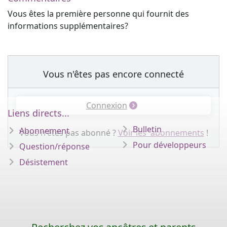
Vous êtes la première personne qui fournit des
informations supplémentaires?
Vous n'êtes pas encore connecté
Connexion
Liens directs...
Bulletin
Abonnement
Vous n'êtes pas abonné ?
Voir les abonnements
!
Pour développeurs
Question/réponse
Désistement