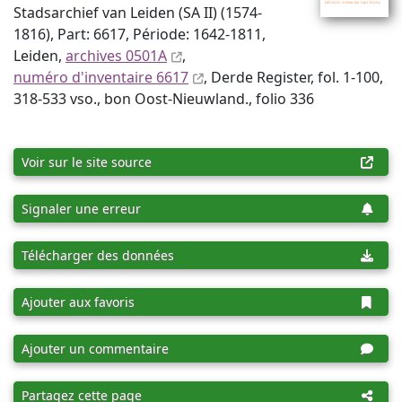
Stadsarchief van Leiden (SA II) (1574-
1816), Part: 6617, Période: 1642-1811,
Leiden,
archives 0501A
,
numéro d'inventaire 6617
, Derde Register, fol. 1-100,
318-533 vso., bon Oost-Nieuwland., folio 336
Voir sur le site source
Signaler une erreur
Télécharger des données
Ajouter aux favoris
Ajouter un commentaire
Partagez cette page