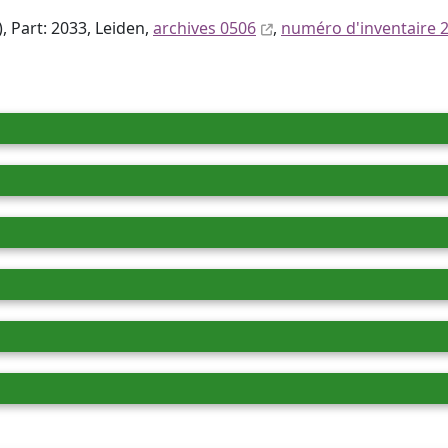
, Part: 2033, Leiden,
archives 0506
,
numéro d'inventaire 