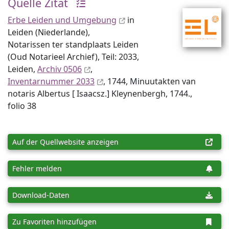
Quelle Zitat
Erbe Leiden und Umgebung
in
Leiden (Niederlande),
Notarissen ter standplaats Leiden
(Oud Notarieel Archief), Teil: 2033,
Leiden,
Archiv 0506
,
Inventar­nummer 2033
, 1744, Minuutakten van
notaris Albertus [ Isaacsz.] Kleynenbergh, 1744.,
folio 38
Auf der Quellwebsite anzeigen
Fehler melden
Download-Daten
Zu Favoriten hinzufügen