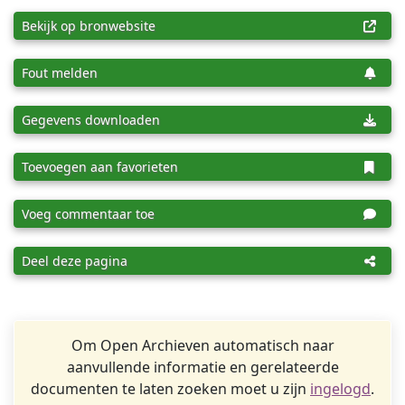
Bekijk op bronwebsite
Fout melden
Gegevens downloaden
Toevoegen aan favorieten
Voeg commentaar toe
Deel deze pagina
Om Open Archieven automatisch naar
aanvullende informatie en gerelateerde
documenten te laten zoeken moet u zijn
ingelogd
.