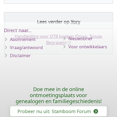
Lees verder op
Yory
Direct naar...
Handleiding voor DTB boeken (Doop, Trouw,
Nieuwsbrief
Abonnement
Begraven)
Voor ontwikkelaars
Vraag/antwoord
Disclaimer
Doe mee in de online
ontmoetingsplaats voor
genealogen en familiegeschiedenis!
Probeer nu uit: Stamboom Forum