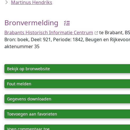
Martinus Hendriks
Bronvermelding
Brabants Historisch Informatie Centrum
te Brabant, BS
Bron: boek, Deel: 921, Periode: 1842, Beugen en Rijkevoo
aktenummer 35
Bekijk op bronwebsite
Fout melden
Gegevens downloaden
Toevoegen aan favorieten
Voeg commentaar toe