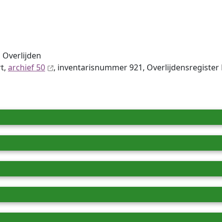
 Overlijden
rt,
archief 50
, inventaris­num­mer 921, Overlijdensregister